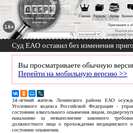
Главная
Разделы
Архив
Коммен
Приглашаем к о
Надоела рек
расширенный пои
Суд ЕАО оставил без изменения приг
Вы просматриваете обычную версию
Перейти на мобильную версию >>
34-летний житель Ленинского района ЕАО осужде
Уголовного кодекса Российской Федерации - упра
состоянии алкогольного опьянения лицом, подвергну
наказанию за невыполнение законного требова
должностного лица о прохождении медицинского ос
состояние опьянения.