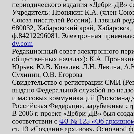
периодического издания «Дебри-ДВ» с
Учредитель: Пронякин К.А. (член Союз
Союза писателей России). Главный ред
680032, Хабаровский край, Хабаровск, п
ф.84212296081. Электронная приемная
dv.com
Редакционный совет электронного пер
общественных началах): К.А. Проняки
Юрьев, Ю.В. Ковалев, Л.Н. Левина, А.
Сухинин, О.В. Егорова
Свидетельство о регистрации СМИ (Р
выдано Федеральной службой по надзо
и массовых коммуникаций (Роскомнадзо
Российская Федерация, зарубежные ст
В 2006 г. проект «Дебри-ДВ» был созда
соответствии с
ФЗ № 125 «Об архивном
ст. 13 «Создание архивов». Основной ф