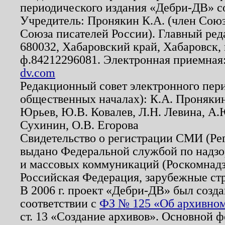
периодического издания «Дебри-ДВ» с
Учредитель: Пронякин К.А. (член Союз
Союза писателей России). Главный ред
680032, Хабаровский край, Хабаровск, п
ф.84212296081. Электронная приемная
dv.com
Редакционный совет электронного пер
общественных началах): К.А. Проняки
Юрьев, Ю.В. Ковалев, Л.Н. Левина, А.
Сухинин, О.В. Егорова
Свидетельство о регистрации СМИ (Р
выдано Федеральной службой по надзо
и массовых коммуникаций (Роскомнадзо
Российская Федерация, зарубежные ст
В 2006 г. проект «Дебри-ДВ» был созда
соответствии с
ФЗ № 125 «Об архивном
ст. 13 «Создание архивов». Основной ф